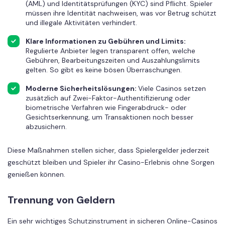
(AML) und Identitätsprüfungen (KYC) sind Pflicht. Spieler
müssen ihre Identität nachweisen, was vor Betrug schützt
und illegale Aktivitäten verhindert.
Klare Informationen zu Gebühren und Limits:
Regulierte Anbieter legen transparent offen, welche
Gebühren, Bearbeitungszeiten und Auszahlungslimits
gelten. So gibt es keine bösen Überraschungen.
Moderne Sicherheitslösungen:
Viele Casinos setzen
zusätzlich auf Zwei-Faktor-Authentifizierung oder
biometrische Verfahren wie Fingerabdruck- oder
Gesichtserkennung, um Transaktionen noch besser
abzusichern.
Diese Maßnahmen stellen sicher, dass Spielergelder jederzeit
geschützt bleiben und Spieler ihr Casino-Erlebnis ohne Sorgen
genießen können.
Trennung von Geldern
Ein sehr wichtiges ͏Schutzinstrument ͏in sicheren Online-Casinos