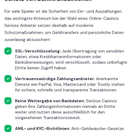
Für viele Spieler ist die Sicherheit von Ein- und Auszahlungen
das wichtigste Kriterium bei der Wahl eines Online-Casinos.
Seriöse Anbieter setzen deshalb auf moderne
Schutzmaßnahmen, um Geldtransfers und persönliche Daten
zuverlässig abzusichern:
SSL-Verschlüsselung:
Jede Übertragung von sensiblen
Daten, etwa Kreditkarteninformationen oder
Banküberweisungen, wird verschlüsselt, sodass unbefugte
Dritte keinen Zugriff haben.
Vertrauenswürdige Zahlungsanbieter:
Anerkannte
Dienste wie PayPal, Visa, Mastercard oder Trustly stehen
für sichere, schnelle und transparente Transaktionen.
Keine Weitergabe von Bankdaten:
Seriöse Casinos
geben Ihre Zahlungsinformationen niemals an Dritte
weiter und nutzen diese ausschließlich für den
vorgesehenen Transaktionszweck.
AML- und KYC-Richtlinien:
Anti-Geldwäsche-Gesetze