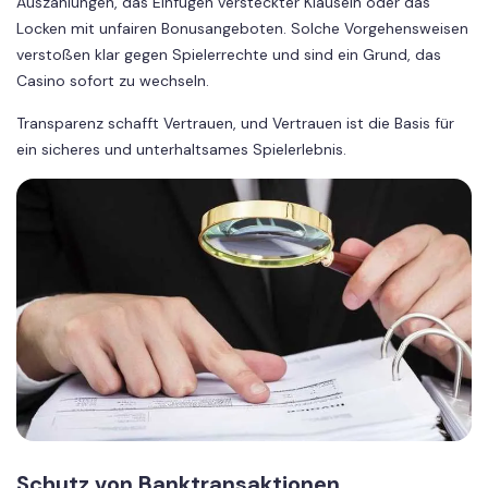
Auszahlungen, das Einfügen versteckter Klauseln oder das
Locken mit unfairen Bonusangeboten. Solche Vorgehensweisen
verstoßen klar gegen Spielerrechte und sind ein Grund, das
Casino sofort zu wechseln.
Transparenz schafft Vertrauen, und Vertrauen ist die Basis für
ein sicheres und unterhaltsames Spielerlebnis.
Schutz von Banktransaktionen