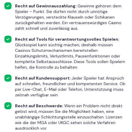
Recht auf Gewinnauszahlung:
Gewinne gehören dem
Spieler – Punkt. Sie dürfen nicht durch unnötige
Verzögerungen, versteckte Klauseln oder Schikanen
zurückgehalten werden. Ein vertrauenswürdiges Casino
zahlt schnell und zuverlässig aus.
Recht auf Tools für verantwortungsvolles Spielen:
Glücksspiel kann süchtig machen, deshalb müssen
Casinos Schutzmechanismen bereitstellen:
Einzahlungslimits, Verlustlimits, Pausenfunktionen oder
komplette Selbstausschlüsse. Diese Tools sollen Spielern
helfen, die Kontrolle zu behalten.
Recht auf Kundensupport:
Jeder Spieler hat Anspruch
auf schnellen, freundlichen und kompetenten Service. Ob
per Live-Chat, E-Mail oder Telefon, Unterstützung muss
zeitnah verfügbar sein.
Recht auf Beschwerde:
Wenn ein Problem nicht direkt
gelöst wird, müssen Sie die Möglichkeit haben, eine
unabhängige Schlichtungsstelle einzuschalten. Lizenzen
wie die der MGA oder UKGC sehen solche Verfahren
ausdrücklich vor.