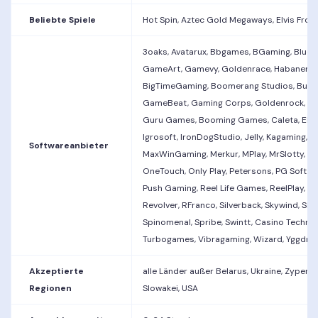
Beliebte Spiele
Hot Spin, Aztec Gold Megaways, Elvis Frog 
3oaks, Avatarux, Bbgames, BGaming, Bluepr
GameArt, Gamevy, Goldenrace, Habanero, 1
BigTimeGaming, Boomerang Studios, Bulletp
GameBeat, Gaming Corps, Goldenrock, Hack
Guru Games, Booming Games, Caleta, ELK, 
Igrosoft, IronDogStudio, Jelly, Kagaming, K
Softwareanbieter
MaxWinGaming, Merkur, MPlay, MrSlotty, Ne
OneTouch, Only Play, Petersons, PG Soft, Pla
Push Gaming, Reel Life Games, ReelPlay, R
Revolver, RFranco, Silverback, Skywind, Slo
Spinomenal, Spribe, Swintt, Casino Techno
Turbogames, Vibragaming, Wizard, Yggdrasil
Akzeptierte
alle Länder außer Belarus, Ukraine, Zypern, E
Regionen
Slowakei, USA