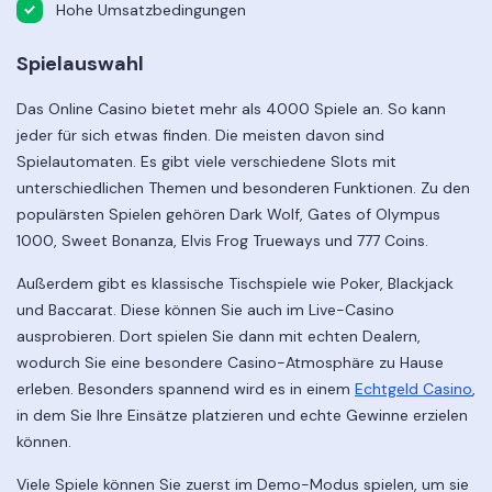
Hohe Umsatzbedingungen
Spielauswahl
Das Online Casino bietet mehr als 4000 Spiele an. So kann
jeder für sich etwas finden. Die meisten davon sind
Spielautomaten. Es gibt viele verschiedene Slots mit
unterschiedlichen Themen und besonderen Funktionen. Zu den
populärsten Spielen gehören Dark Wolf, Gates of Olympus
1000, Sweet Bonanza, Elvis Frog Trueways und 777 Coins.
Außerdem gibt es klassische Tischspiele wie Poker, Blackjack
und Baccarat. Diese können Sie auch im Live-Casino
ausprobieren. Dort spielen Sie dann mit echten Dealern,
wodurch Sie eine besondere Casino-Atmosphäre zu Hause
erleben. Besonders spannend wird es in einem
Echtgeld Casino
,
in dem Sie Ihre Einsätze platzieren und echte Gewinne erzielen
können.
Viele Spiele können Sie zuerst im Demo-Modus spielen, um sie