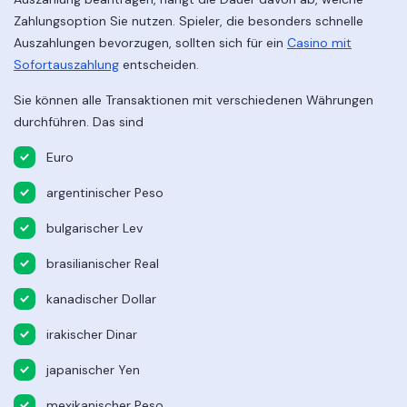
Zahlungsoption Sie nutzen. Spieler, die besonders schnelle
Auszahlungen bevorzugen, sollten sich für ein
Casino mit
Sofortauszahlung
entscheiden.
Sie können alle Transaktionen mit verschiedenen Währungen
durchführen. Das sind
Euro
argentinischer Peso
bulgarischer Lev
brasilianischer Real
kanadischer Dollar
irakischer Dinar
japanischer Yen
mexikanischer Peso