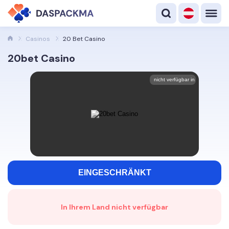
Casinos
20 Bet Casino
20bet Casino
nicht verfügbar in
EINGESCHRÄNKT
In Ihrem Land nicht verfügbar