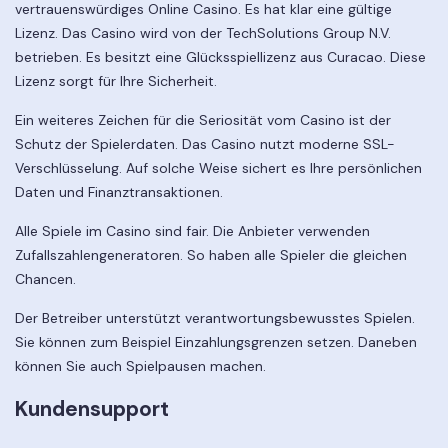
vertrauenswürdiges Online Casino. Es hat klar eine gültige
Lizenz. Das Casino wird von der TechSolutions Group N.V.
betrieben. Es besitzt eine Glücksspiellizenz aus Curacao. Diese
Lizenz sorgt für Ihre Sicherheit.
Ein weiteres Zeichen für die Seriosität vom Casino ist der
Schutz der Spielerdaten. Das Casino nutzt moderne SSL-
Verschlüsselung. Auf solche Weise sichert es Ihre persönlichen
Daten und Finanztransaktionen.
Alle Spiele im Casino sind fair. Die Anbieter verwenden
Zufallszahlengeneratoren. So haben alle Spieler die gleichen
Chancen.
Der Betreiber unterstützt verantwortungsbewusstes Spielen.
Sie können zum Beispiel Einzahlungsgrenzen setzen. Daneben
können Sie auch Spielpausen machen.
Kundensupport