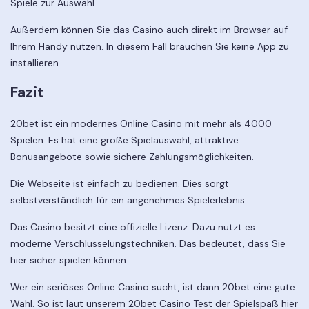
Spiele zur Auswahl.
Außerdem können Sie das Casino auch direkt im Browser auf
Ihrem Handy nutzen. In diesem Fall brauchen Sie keine App zu
installieren.
Fazit
20bet ist ein modernes Online Casino mit mehr als 4000
Spielen. Es hat eine große Spielauswahl, attraktive
Bonusangebote sowie sichere Zahlungsmöglichkeiten.
Die Webseite ist einfach zu bedienen. Dies sorgt
selbstverständlich für ein angenehmes Spielerlebnis.
Das Casino besitzt eine offizielle Lizenz. Dazu nutzt es
moderne Verschlüsselungstechniken. Das bedeutet, dass Sie
hier sicher spielen können.
Wer ein seriöses Online Casino sucht, ist dann 20bet eine gute
Wahl. So ist laut unserem 20bet Casino Test der Spielspaß hier