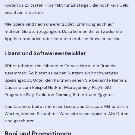
kostenlos zu testen – perfekt für Einsteiger, die noch kein Geld
einsetzen möchten.
Alle Spiele sind nach unserer 20Bet-Erfahrung auch auf
mobilen Geräten zugänglich. Dazu können Sie entweder die
App herunterladen oder über den mobilen Browser spielen.
Lizenz und Softwareentwickler
20bet arbeitet mit führenden Entwicklern in der Branche
zusammen. So bietet es seinen Nutzern ein hochwertiges
Spielangebot. Unter den Partnern sehen Sie bekannte Namen.
Das sind zum Beispiel NetEnt, Microgaming, Play’n GO,
Pragmatic Play, Evolution Gaming, Betsoft und Yggdrasil.
Das Casino arbeitet mit einer Lizenz aus Curacao. Mit anderen
Worten, können Sie auf der Webseite sicher spielen. Alle Daten
sind geschützt.
Boni und Promotionen