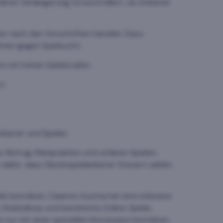
eren Verlängerung. Es kontrolliert, ob Anbieter
ter nach den Vorschriften handeln. Dazu
hmen gegen Spielsucht.
enz mit hohen Geldstrafen.
t.
bieter und Spieler.
or Betrug, Manipulation und unfairen Spielen.
 dafür, dass Glücksspielanbieter Steuern zahlen
ele betreiben. Casinos Austria hat eine exklusive
n, Rubbellose und bestimmte Online-Spiele.
 nur mit einer speziellen Konzession betrieben