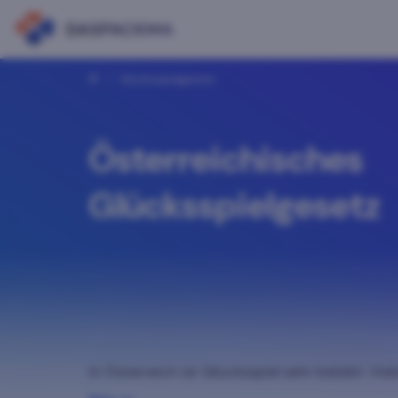
Glucksspielgesetz
Österreichisches
Glücksspielgesetz
In Österreich ist Glücksspiel sehr beliebt. Vi
und sicher bleibt, gibt es strenge Regeln. D