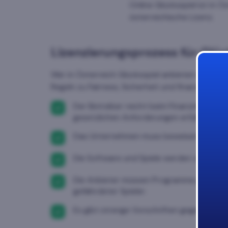
Online Glücksspiel ist in Ö
österreichische Lizenz.
Lizenzierungsprozess für Glüc
Wer in Österreich Glücksspiel anbieten will, br
Regeln zu Fairness, Sicherheit und finanzieller St
Der Betreiber reicht beim Finanzminister
gesetzlichen Anforderungen erfüllt sind.
Das Unternehmen muss beweisen, dass es ge
Die Software und Spiele werden von unabhä
Die Anbieter müssen Programme gegen Spi
gefährdeter Spieler.
Es gibt strenge Vorschriften gegen Geldwä