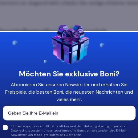
sterreich nur eingeschränkt erlaubt. Nur wenige Anbieter besitz
ksspielbetreiber in Österreich
aucht eine staatliche Lizenz. Diese wird vom Bundesministerium
abilität. Der Betreiber soll einige Schritte machen, um diese Li
ium einen Antrag ein. Dazu gehören Geschäftspläne und techni
Möchten Sie exklusive Boni?
nug Geldmittel hat. Eine Bonitätsprüfung stellt sicher, dass 
Abonnieren Sie unseren Newsletter und erhalten Sie
Freispiele, die besten Boni, die neuesten Nachrichten und
ngigen Stellen getestet. Alle Spiele müssen fair sein und dürf
vieles mehr.
elsucht anbieten. Dazu gehören Selbstausschluss, Einzahlun
sche. Glücksspiel darf nicht für kriminelle Zwecke genutzt w
Ich bestätige, dass ich 18 Jahre alt bin und den Nutzungsbedingungen und
Datenschutzbestimmungen zustimme und damit einverstanden bin, E-Mail-
Newsletter von mass-greisslerei.at zu erhalten.