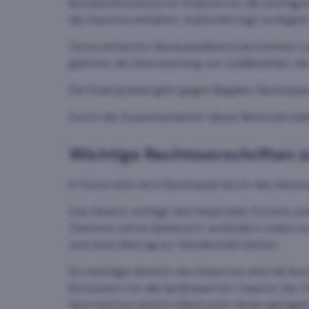
Bundesministerium für Finanzen ist die wichtigs
die Gesetze einhalten. Außerdem legt es Regeln
Österreichische Glücksspielbehörde kümmert sic
gehören die Überwachung von Zufallszahlen, d
Die Finanzpolizei geht gegen illegales Glücksspi
Durch die Zusammenarbeit dieser Behörden bleibt 
Wichtige Rechtsvorschriften 
In Österreich wird Glücksspiel durch das Glückss
Das Gesetz verfolgt drei Hauptziele. Erstens sol
Zweitens soll es Spielsucht verhindern, indem 
und einen Beitrag zur Gesellschaft leisten.
Ein wichtiger Bereich des Gesetzes sind die Konz
Konzession für alle landbasierten Casinos. Die 
Sportwetten sind im GSpG nicht direkt geregelt.